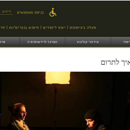
דילוג
לתוכן
טופס ח
כניסת משתמשים
העיקרי
מעלה בעיתונות
יעוץ לימודים
חיפוש בוגרים/ות
חדש
ימוד
אירועי קולנוע
המרכז לוידאותרפיה
סרט
יך לתרום