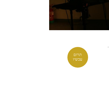
תרום
עכשיו