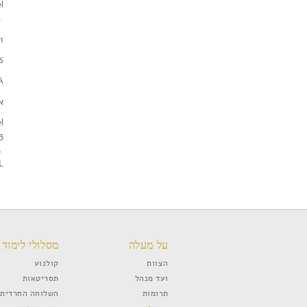
l
c/o Jmark interiors
Avenue
6
A
א
l
l Street
Efrat , 90435
L
על מעלה
מסלולי לימוד
הצוות
קולנוע
ועד מנהל
תסריטאות
תרומות
השלוחה החרדית