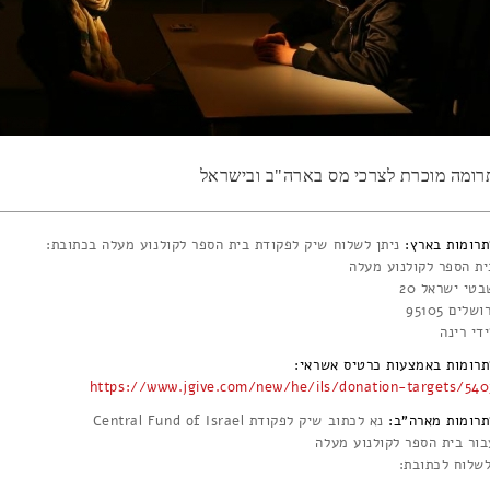
רומה מוכרת לצרכי מס בארה"ב ובישראל
תרומות בארץ:
ניתן לשלוח שיק לפקודת בית הספר לקולנוע מעלה בכתובת:
ית הספר לקולנוע מעלה
טי ישראל 20
ושלים 95105
די רינה
תרומות באמצעות כרטיס אשראי:
https://www.jgive.com/new/he/ils/donation-targets/540
תרומות מארה"ב:
נא לכתוב שיק לפקודת Central Fund of Israel
בור בית הספר לקולנוע מעלה
לשלוח לכתובת: