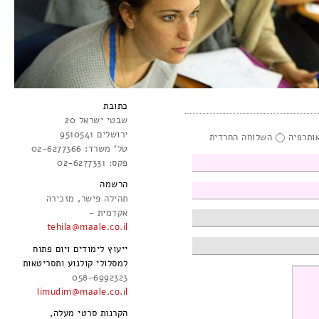
כתובת
שבטי ישראל 20
ירושלים 9510541
אותרפיה
השלוחה החרדית
טל' משרד: 02-6277366
פקס: 02-6277331
הרשמה
תהילה פישר, מזכירה
אקדמית -
tehila@maale.co.il
ייעוץ לימודים ויום פתוח
למסלולי קולנוע ותסריטאות
058-6992323
limudim@maale.co.il
הקרנות סרטי מעלה,