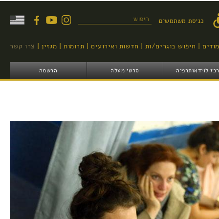
דילוג
לתוכן
טופס חיפוש
כניסת משתמשים
העיקרי
מודים
חיפוש בוגרים/ות
חדשות ואירועים
תרומות
מגזין
צרו קשר
כז לוידאותרפיה
סרטי מעלה
הרשמה