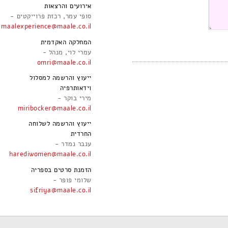
אירועים והרצאות
סופי עמר, רכזת פרוייקטים -
maalexperience@maale.co.il
המחלקה האקדמית
עמרי לוי, מנהל -
omri@maale.co.il
ייעוץ והרשמה למסלול
וידאותרפיה
מירי בוקר -
miribocker@maale.co.il
ייעוץ והרשמה לשלוחה
החרדית
ענבר נמדר -
harediwomen@maale.co.il
הזמנת סרטים בספריה
שלומי פופר -
sifriya@maale.co.il