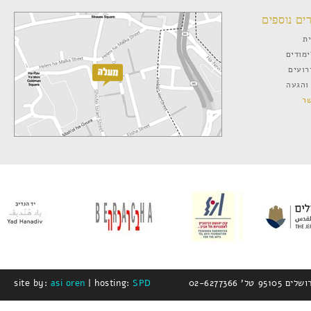
ים נוספים
ת
ימודים
רועים
והגעה
ר
site by:
asi oren
| hosting:
SPD