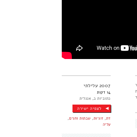
2007
עלילתי
14
כתוביות ב
אנגלית
לצפיה ישירה
דת
,
זוגיות
,
שבתות וחגים
,
עליה