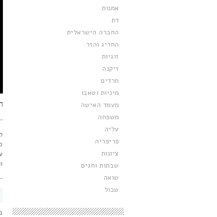
אמנות
דת
החברה הישראלית
החריג והזר
זוגיות
זיקנה
חרדים
מיניות וטאבו
ח
מעמד האישה
משפחה
עליה
ל
פריפריה
מ
ציונות
ע
ו
שבתות וחגים
שואה
שכול
ב