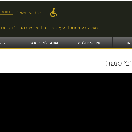
דילוג
לתוכן
טופס ח
כניסת משתמשים
העיקרי
מעלה בעיתונות
יעוץ לימודים
חיפוש בוגרים/ות
חדש
ימוד
אירועי קולנוע
המרכז לוידאותרפיה
סרט
בי סנטה