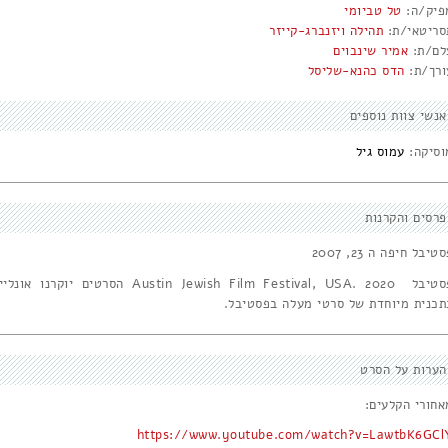
פיק/ה:
טל טביומי
סריטאי/ת:
תהילה ויזנברג-קייזר
לם/ת:
אמיר שינבוים
ורך/ת:
הדס כהנא-שליסל
אנשי צוות נוספים
וסיקה:
עמוס גיל
פרסים והקרנות
טיבל חיפה ה 23, 2007
פסטיבל Austin Jewish Film Festival, USA. 2020 הסרטים יוקרנו אונלי
תכנית מיוחדת של סרטי מעלה בפסטיבל.
הערות על הסרט
אחורי הקלעים:
https://www.youtube.com/watch?v=LawtbK6GCl