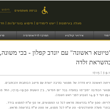
דילוג
לתוכן
טופס ח
כניסת משתמשים
העיקרי
מעלה בעיתונות
יעוץ לימודים
חיפוש בוגרים/ות
חדש
ימוד
אירועי קולנוע
המרכז לוידאותרפיה
סרט
טיוטא ראשונה" עם יונדב קפלון - בכי משונה,
השראת זלדה
7.9.17 | 17
יוטה ראשונה היא סדרה של מפגשי כתיבה יוצרת עם מיטב הכותבות והכותבים.
מפגשי הכתיבה יתקיימו במעלה בכל יום חמישי, בין השעות 17:15-19:30,
ל 14.9 (שבוע לפני ראש השנה).
50 ש"ח בהרשמה מראש לכל 12 המפגשים, או 50 ש"ח למפגש בודד.
גרי מעלה וסטודנטים- 20 ש"ח לכל מפגש, או 200 ש"ח בהרשמה מראש.