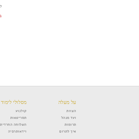
להר
ב
על מעלה
מסלולי לימוד
הצוות
קולנוע
ועד מנהל
תסריטאות
תרומות
השלוחה החרדית
איך לתרום
וידאותרפיה