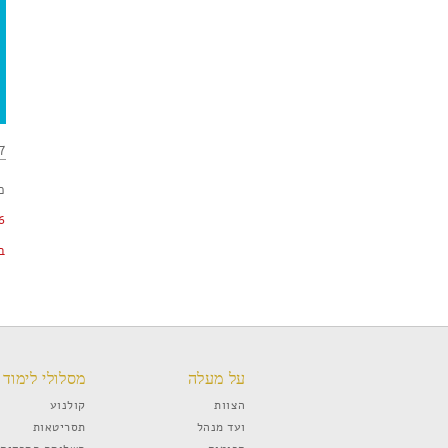
:30
כ
6
ב
על מעלה
מסלולי לימוד
הצוות
קולנוע
ועד מנהל
תסריטאות