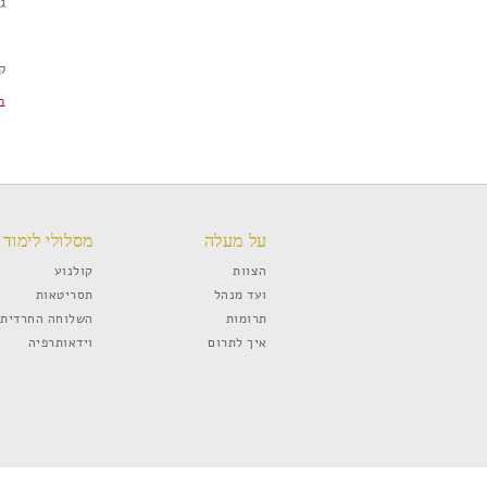
גא
ק
ב
על מעלה
מסלולי לימוד
הצוות
קולנוע
ועד מנהל
תסריטאות
תרומות
השלוחה החרדית
איך לתרום
וידאותרפיה