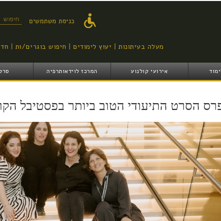
דילוג
לתוכן
טופס ח
כניסת משתמשים
העיקרי
מעלה בעיתונות
יעוץ לימודים
חיפוש בוגרים/ות
חדש
ימוד
אירועי קולנוע
המרכז לוידאותרפיה
סרט
רס הסרט התיעודי הטוב ביותר בפסטיבל הקול