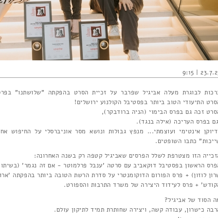
23.7.23 | 9
רכות לבוגרת מעלה אביגיל שפרבר על זכיית הסרט בהפקתה "שלושתנו" בפרס
סרט התיעודי הטוב ביותר בפסטיבל הקולנוע ירושלים!
סרט זכה גם בפרס הבימוי (הניה ברודבקר),
גם בפרס העריכה (אילה בנגד).
דיוקן אינטימי ועוצמתי... מנפץ גבולות ונושא מסר אוניברסלי על החיפוש אחר
ייכות" כתבו השופטים.
זכייה הזו מצטרפת לשלל הפרסים שאביגיל קטפה רק בשנה האחרונה:
פרס הראשון בפסטיבל דוקאביב עם סרטה 'ענבל פרלמוטר - אם זה נגמר' (בשיתוף
רון לוזון) + פרס הפורום הדוקומנטרי על סדרת הרשת הטובה ביותר בהפקתה 'ארון
קודש' + פרס לעידוד היצירה של משרד התרבות והספורט.
ה הסוד של אביגיל?
רבה כישרון, עבודה קשה, ויצירה שחותרת תמיד לתיקון עולם.