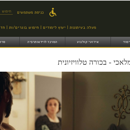
דילוג
לתוכן
טופס ח
כניסת משתמשים
העיקרי
מעלה בעיתונות
יעוץ לימודים
חיפוש בוגרים/ות
חדש
ימוד
אירועי קולנוע
המרכז לוידאותרפיה
סרט
לאכי - בכורה טלוויזיונית