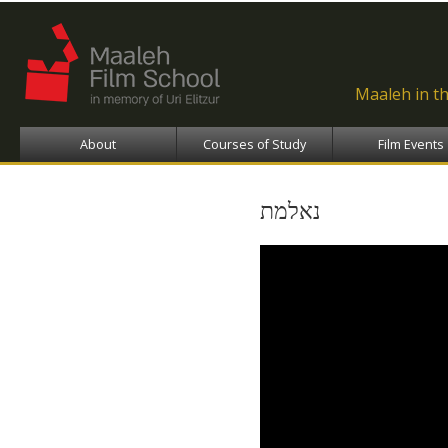
Ski
ma
con
Maaleh in t
About
Courses of Study
Film Events
נאלמת
נאלמת In Scilense