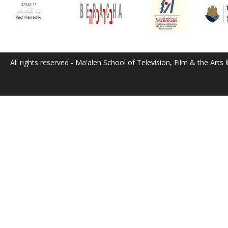
All rights reserved - Ma'aleh School of Television, Film & the Arts