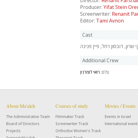
Director:
Renanit Parsha
Producer:
Yifat Stein Ore
Screenwriter:
Renanit Pa
Editor:
Tami Avnon
Cast
 שרון, דובסון רחל, פיין פנינה
Additional Crew
צלם:
רואי לומרנץ
About Ma'aleh
Courses of study
Movies / Events
The Administrative Team
Filmmaker Track
Events in Israel
Board of Directors
Screenwriter Track
International event
Projects
Orthodox Women's Track
Support Ma'aleh
Therapist Track