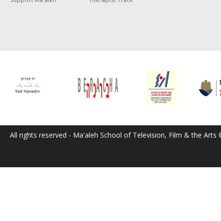
All rights reserved - Ma'aleh School of Television, Film & the Arts