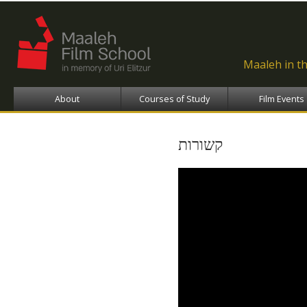
Ski
ma
con
Maaleh in t
About
Courses of Study
Film Events
קשורות
Related - קשורות