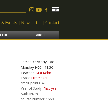
 form
 & Events
Newsletter
Contact
r Films
Donate
Semester
yearly
תשע"ז
Monday 9:00 - 11:30
Teacher:
Miki Kohn
Track:
Filmmaker
credit points:
4.0
Year of Study:
First year
Auditorium
course number:
15695