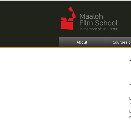
About
Courses o