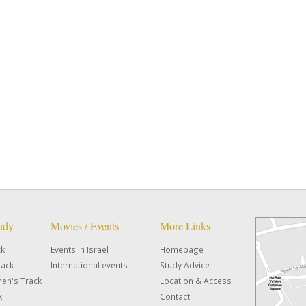
tudy
Movies / Events
More Links
ck
Events in Israel
Homepage
rack
International events
Study Advice
en's Track
Location & Access
k
Contact