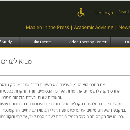
Skip to
main
Search
User Login
content
Maaleh in the Press
Academic Advising
News
f Study
Film Events
Video Therapy Center
Ou
מבוא לעריכה
"אם הסרט הוא הגוף, העריכה היא פעימות הלב" אמר ז'אן לוק גודאר.
הקורס מקנה לתלמידים את יסודות העריכה הבסיסיים תוך התמקדות בטכניקות
ותאוריות שונות ובעזרת הדגמות מסרטים.
במהלך הקורס התלמידים מקבלים מטלות ותרגילים ועבודותיהם מנותחות בשיעור.
במקביל השיעורים מלווים את עריכתם של תרגילי הבימוי העלילתיים והדוקומנטריים.
בסיומו של הקורס תהיה לכל תלמיד היכולת לערוך סרט קצר, עלילתי ודוקומנטרי.