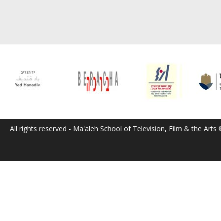
All rights reserved - Ma'aleh School of Television, Film & the Arts