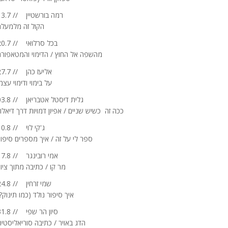
13.7 // רמה בורשטיין
הקול זה מלמעלה
20.7 // בכל סרלואי
מהשפה אל החוץ / הדימוי והמטאפורה
27.7 // אליעז כהן
על בימוי ודימוי עצמ
03.8 // גלית דיסטל אטבריאן
ככה זה כשיש שניים / אפיון דמויות דרך דיאלו
10.8 // ג'קי לוי
ספר לי על זה / איך מספרים סיפור
17.8 // אמי רובינגר
מר קו / כתיבה מתוך ציו
24.8 // שמי זרחין
איך סיפור נולד (כמו תינוק?
31.8 // סיון הר שפי
הדג באויר / כתיבה סוריאליסטי