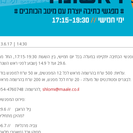
13.6.17 | 14:30
מפגשי הכתיבה יתקיימו במעלה בכל יום חמישי, בין השעות 17:15-19:30,
29.6 ועד ל 14.9 (שבוע לפני ראש השנה).
עלויות: 500 ש"ח בהרשמה מראש לכל 12 המפגשים, או 50 ש"ח למפגש בודד.
לבוגרים וסטודנטים של מעלה - 20 ש"ח לכל מפגש, או 200 ש"ח בהרשמה מראש.
shlomi@maale.co.il
להרשמה: 054-4760748,
פירוט המפגשים:
29.6 // גַּיִל הראבן
מהיכן מתחילים?
06.7 // צביה מרגליות
ספוקן וורד (פואטרי סלאם