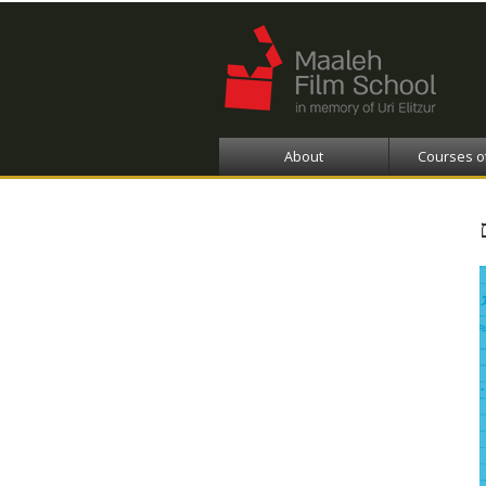
About
Courses o