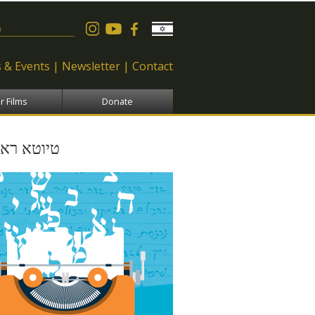
 form
 & Events
Newsletter
Contact
r Films
Donate
טיוטא ראש