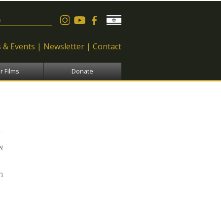
 form
 & Events
Newsletter
Contact
r Films
Donate