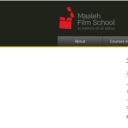
About
Courses o
"אב ובנו", סרטו של הלל ראטה, התקבל לתחרות הסטודנטים ויוקרן ביום
"מסכת פאה", סרטה הארוך של רחל אליצור, יוקרן בתחרות בימים רביעי-חמישי 23-