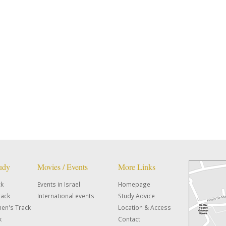
tudy
Movies / Events
More Links
ck
Events in Israel
Homepage
rack
International events
Study Advice
en's Track
Location & Access
k
Contact