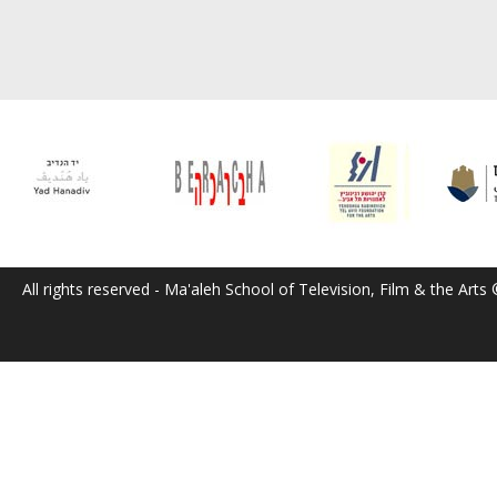
All rights reserved - Ma'aleh School of Television, Film & the Arts