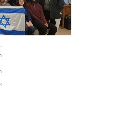
מ
ה
א