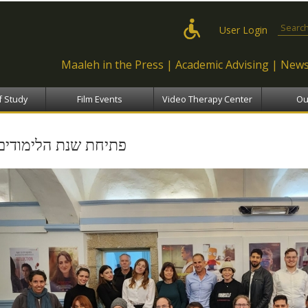
Skip to
main
Search
User Login
content
Maaleh in the Press
Academic Advising
News
f Study
Film Events
Video Therapy Center
Ou
פתיחת שנת הלימודים