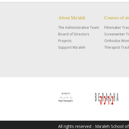
About Ma'aleh
Courses of s
The Administrative Team
Filmmaker Tra
Board of Directors
Screenwriter T
Projects
Orthodox Wom
Support Ma'aleh
Therapist Trac
All rights reserved - Ma'aleh School o