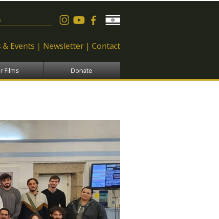
 form
 & Events
Newsletter
Contact
r Films
Donate