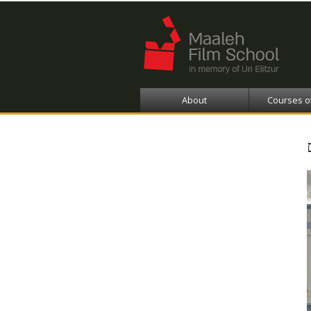
About
Courses o