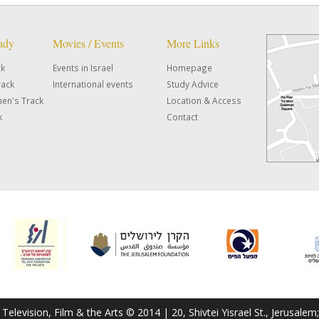
tudy
Movies / Events
More Links
ck
Events in Israel
Homepage
rack
International events
Study Advice
en's Track
Location & Access
k
Contact
f Television, Film & the Arts © 2014 | 20, Shivtei Yisrael St., Jerusal