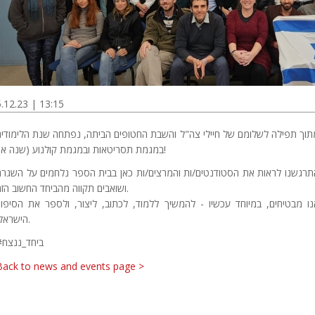
5.12.23 | 13:15
תוך תפילה לשלומם של חיילי צה"ל והשבת החטופים הביתה, נפתחה שנת הלימודים
במגמת תסריטאות ובמגמת קולנוע (שנה א')!
תרגשנו לראות את הסטודנטים/ות והמרצים/ות כאן בבית הספר נלחמים על השגרה
ושואבים תקווה מהביחד החשוב הזה.
נו מבטיחים, במיוחד עכשיו - להמשיך ללמוד, לכתוב, ליצור, ולספר את הסיפור
הישראלי.
#ביחד_ננצח
Back to news and events page >