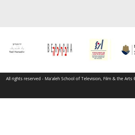
All rights reserved - Ma'aleh School of Television, Film & the Arts