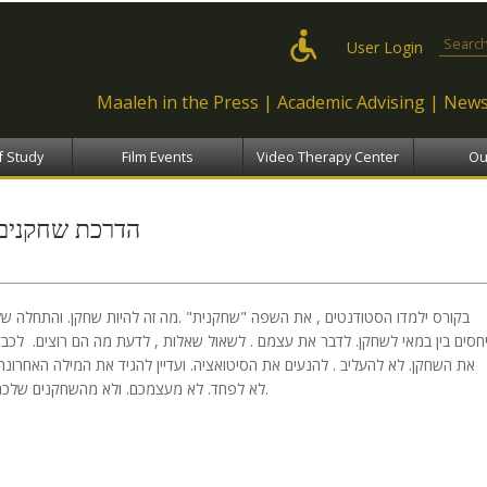
Skip to
main
Search
User Login
content
Maaleh in the Press
Academic Advising
News
f Study
Film Events
Video Therapy Center
Ou
הדרכת שחקנים
בקורס ילמדו הסטודנטים , את השפה "שחקנית" .מה זה להיות שחקן. והתחלה של
חסים בין במאי לשחקן. לדבר את עצמם . לשאול שאלות , לדעת מה הם רוצים. לכבד
את השחקן. לא להעליב . להנעים את הסיטואציה. ועדיין להגיד את המילה האחרונה.
לא לפחד. לא מעצמכם. ולא מהשחקנים שלכם.