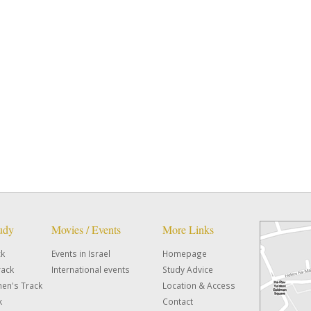
tudy
Movies / Events
More Links
ck
Events in Israel
Homepage
rack
International events
Study Advice
en's Track
Location & Access
k
Contact