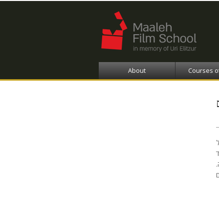
About
Courses o