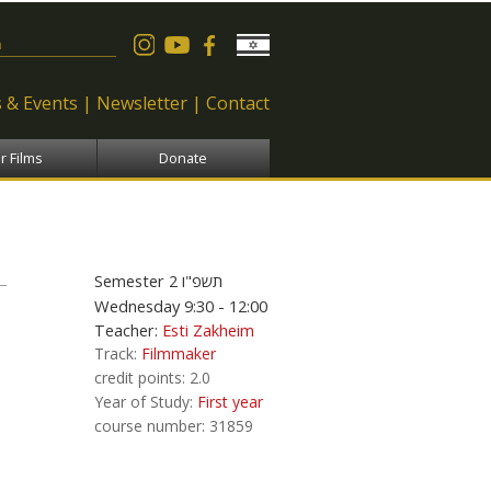
 form
 & Events
Newsletter
Contact
r Films
Donate
Semester
2
תשפ"ו
Wednesday 9:30 - 12:00
Teacher:
Esti Zakheim
י
Track:
Filmmaker
credit points:
2.0
Year of Study:
First year
course number:
31859