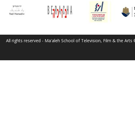
All rights reserved - Ma'aleh School of Television, Film & the Arts