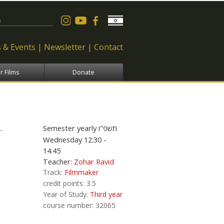
 form
 & Events
Newsletter
Contact
r Films
Donate
Semester
yearly
תשפ"ו
Wednesday 12:30 -
14:45
Teacher:
Zohar Ravid
Track:
Filmmaker
credit points:
3.5
Year of Study:
Third year
course number:
32065