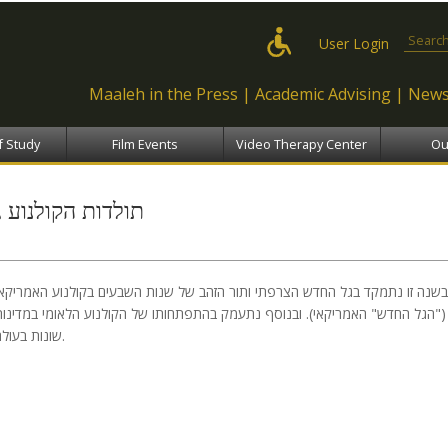
Skip to
main
Search
User Login
content
Maaleh in the Press
Academic Advising
News
f Study
Film Events
Video Therapy Center
Ou
תולדות הקולנוע ג
בשנה זו נתמקד בגל החדש הצרפתי ותור הזהב של שנות השבעים בקולנוע האמריקאי
("הגל החדש" האמריקאי). ובנוסף נתעמק בהתפתחותו של הקולנוע הלאומי במדינות
שונות בעולם.