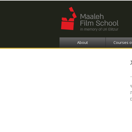
About
Courses o