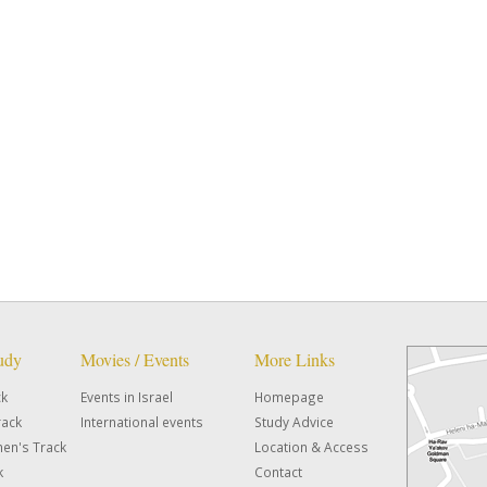
tudy
Movies / Events
More Links
ck
Events in Israel
Homepage
rack
International events
Study Advice
en's Track
Location & Access
k
Contact