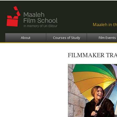
Ski
ma
con
Maaleh in t
About
Courses of Study
Film Events
FILMMAKER TRA