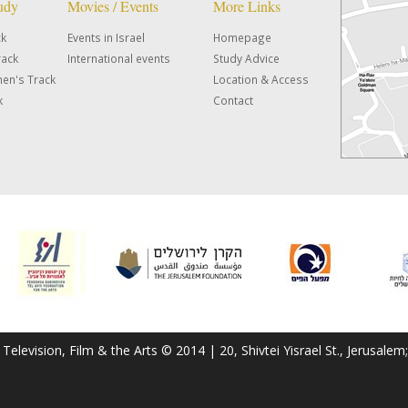
tudy
Movies / Events
More Links
ck
Events in Israel
Homepage
rack
International events
Study Advice
en's Track
Location & Access
k
Contact
f Television, Film & the Arts © 2014 | 20, Shivtei Yisrael St., Jerusal