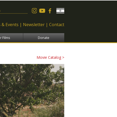
 form
 & Events
Newsletter
Contact
r Films
Donate
Movie Catalog >