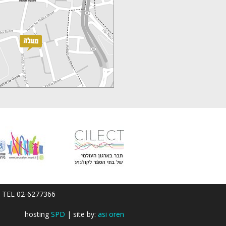
em; TEL 02-6277366
hosting
SPD
| site by:
asi oren