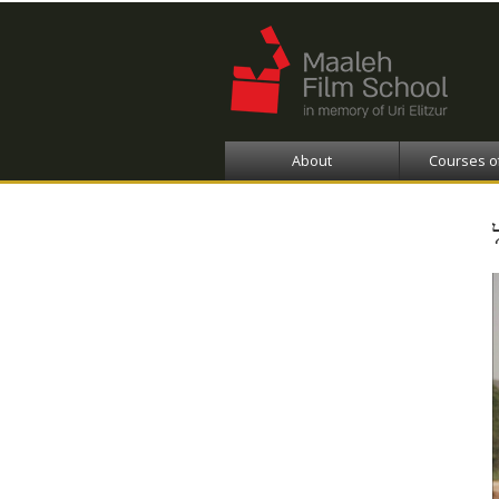
About
Courses o