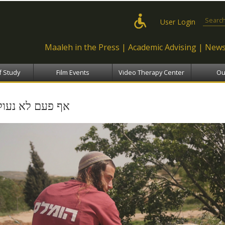
Skip to
main
Search
User Login
content
Maaleh in the Press
Academic Advising
News
f Study
Film Events
Video Therapy Center
Ou
אף פעם לא נעול