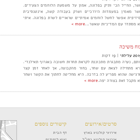
שר, החייל הכי ותיק בפלוגה, אמון על משמעת הלוחמים הצעירים.
שר מאמין במעמדות היררכיים ושרק בעבודה קשה, אינטנסיבית
סיזיפית אפשר לחשל לוחמים אמיתיים שראויים לשרת בפלוגה. איתי
א מסתדר עם המדיניות שאשר...
more >
וח משיכה
201
עלילתי
|
19
ותם, נערה מתבגרת מתכוננת לקראת תחרות חשובה באגרוף תאילנדי.
יא מתחילה לצאת עם שחר, בחור מהקבוצה, אך לאחר זמן קצר
רגישה שהוא מפריע לה בדרכה. היא מחליטה לחתוך את הקשר ושחר
א מקבל זאת בצורה יפה.
more >
סרטים/אירועים
קישורים נוספים
אירועי קולנוע בארץ
דף הבית
אירועי קולנוע בחו”ל
יעוץ לימודים