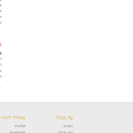
א
א
ו
ל
כ
9
ר
ה
מ
ל
על מעלה
מסלולי לימוד
הצוות
קולנוע
ועד מנהל
תסריטאות