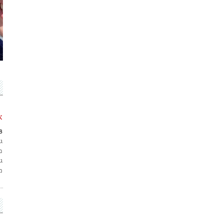
א
8
כ
ג
מ