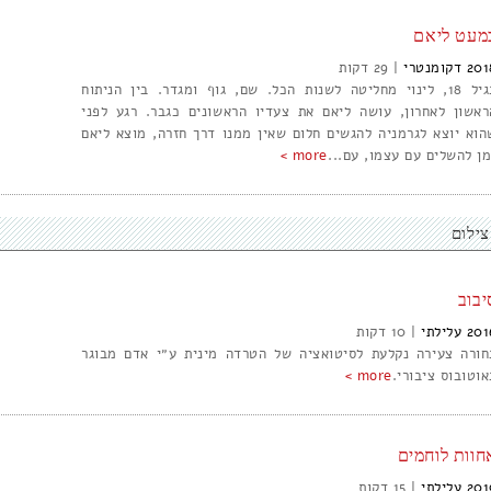
מעט ליאם
201
דקומנטרי
|
29
בגיל 18, לינוי מחליטה לשנות הכל. שם, גוף ומגדר. בין הניתוח
ראשון לאחרון, עושה ליאם את צעדיו הראשונים כגבר. רגע לפני
הוא יוצא לגרמניה להגשים חלום שאין ממנו דרך חזרה, מוצא ליאם
מן להשלים עם עצמו, עם...
more >
צילום
יבוב
201
עלילתי
|
10
חורה צעירה נקלעת לסיטואציה של הטרדה מינית ע״י אדם מבוגר
אוטובוס ציבורי.
more >
חוות לוחמים
201
עלילתי
|
15