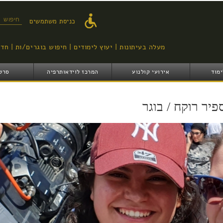
דילוג
לתוכן
טופס ח
כניסת משתמשים
העיקרי
מעלה בעיתונות
יעוץ לימודים
חיפוש בוגרים/ות
חדש
ימוד
אירועי קולנוע
המרכז לוידאותרפיה
סרט
פיר רוקח / בוגר