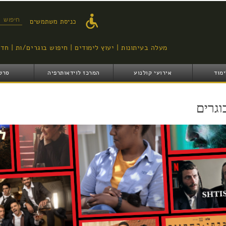
דילוג
לתוכן
טופס ח
כניסת משתמשים
העיקרי
מעלה בעיתונות
יעוץ לימודים
חיפוש בוגרים/ות
חדש
ימוד
אירועי קולנוע
המרכז לוידאותרפיה
סרט
וגרים