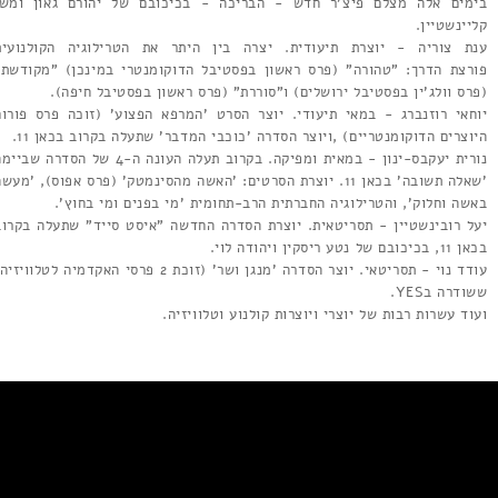
בימים אלה מצלם פיצ'ר חדש - הבריכה - בכיכובם של יהורם גאון ומשי
קליינשטיין.
ענת צוריה - יוצרת תיעודית. יצרה בין היתר את הטרילוגיה הקולנועית
פורצת הדרך: "טהורה" (פרס ראשון בפסטיבל הדוקומנטרי במינכן) "מקודשת"
(פרס וולג'ין בפסטיבל ירושלים) ו"סוררת" (פרס ראשון בפסטיבל חיפה).
יוחאי רוזנברג - במאי תיעודי. יוצר הסרט 'המרפא הפצוע' (זוכה פרס פורום
היוצרים הדוקומנטריים) ,ויוצר הסדרה 'כוכבי המדבר' שתעלה בקרוב בכאן 11.
נורית יעקבס-ינון - במאית ומפיקה. בקרוב תעלה העונה ה-4 של הסדרה שבי
'שאלה תשובה' בכאן 11. יוצרת הסרטים: 'האשה מהסינמטק' (פרס אפוס), 'מעש
באשה וחלוק', והטרילוגיה החברתית הרב-תחומית 'מי בפנים ומי בחוץ'.
יעל רובינשטיין - תסריטאית. יוצרת הסדרה החדשה "איסט סייד" שתעלה בקרוב
בכאן 11, בכיכובם של נטע ריסקין ויהודה לוי.
עודד נוי - תסריטאי. יוצר הסדרה 'מנגן ושר' (זוכת 2 פרסי האקדמיה לטלוויזי
ששודרה בYES.
ועוד עשרות רבות של יוצרי ויוצרות קולנוע וטלוויזיה.