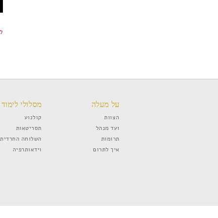
ל
על מעלה
מסלולי לימוד
הצוות
קולנוע
ועד מנהל
תסריטאות
תרומות
השלוחה החרדית
איך לתרום
וידאותרפיה