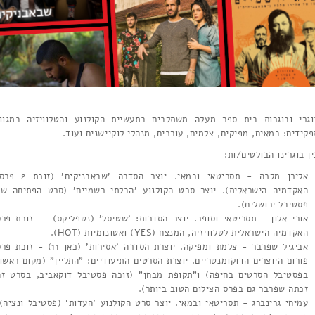
וגרי ובוגרות בית ספר מעלה משתלבים בתעשיית הקולנוע והטלוויזיה במגוון
פקידים: במאים, מפיקים, צלמים, עורכים, מנהלי לוקיישנים ועוד.
ן בוגרינו הבולטים/ות:
אלירן מלכה - תסריטאי ובמאי. יוצר הסדרה 'שבאבניקים' (ז
האקדמיה הישראלית). יוצר סרט הקולנוע 'הבלתי רשמיים' (סרט הפתיחה של
פסטיבל ירושלים).
אורי אלון - תסריטאי וסופר. יוצר הסדרות: 'שטיסל' (נטפליקס) - זוכת פרס
האקדמיה הישראלית לטלוויזיה, המנצח (YES) ואטונומיות (HOT).
אביגיל שפרבר - צלמת ומפיקה. יוצרת הסדרה 'אסירות' (כאן 11) - זוכ
פורום היוצרים הדוקומנטריים. יוצרת הסרטים התיעודיים: "התליין" (מקום ראשון
בפסטיבל הסרטים בחיפה) ו"תקופת מבחן" (זוכה פסטיבל דוקאביב, בסרט זה
זכתה שפרבר גם בפרס הצילום הטוב ביותר).
עמיחי גרינברג - תסריטאי ובמאי. יוצר סרט הקולנוע 'העדות' (פסטיבל ונציה).