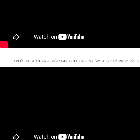
נה פלייליסט טריילרים של כמה מיצירות הבוגרים/ות בטלוויזיה ובקולנוע: