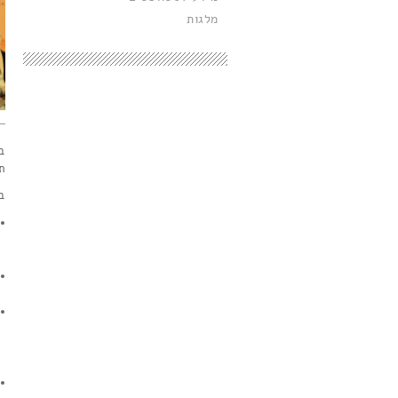
מלגות
ב
ת
בי