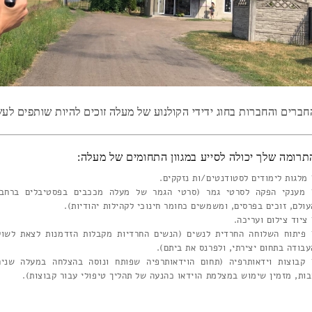
חברים והחברות בחוג ידידי הקולנוע של מעלה זוכים להיות שותפים לע
תרומה שלך יכולה לסייע במגוון התחומים של מעלה:
 מלגות לימודים לסטודנטים/ות נזקקים.
 מענקי הפקה לסרטי גמר (סרטי הגמר של מעלה מככבים בפסטיבלים ברחבי
עולם, זוכים בפרסים, ומשמשים כחומר חינוכי לקהילות יהודיות).
ציוד צילום ועריכה.
 פיתוח השלוחה החרדית לנשים (הנשים החרדיות מקבלות הזדמנות לצאת לשוק
עבודה בתחום יצירתי, ולפרנס את ביתם).
 קבוצות וידאותרפיה (תחום הוידאותרפיה שפותח ונוסה בהצלחה במעלה שנים
בות, מזמין שימוש במצלמת הוידאו כהנעה של תהליך טיפולי עבור קבוצות).