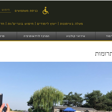
דילוג
לתוכן
טופס ח
כניסת משתמשים
העיקרי
מעלה בעיתונות
יעוץ לימודים
חיפוש בוגרים/ות
חדש
ימוד
אירועי קולנוע
המרכז לוידאותרפיה
סרט
רומות