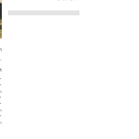
ה
ה
*
*
ה
* 
*
ה
*
ר