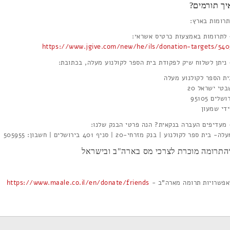
יך תורמים?
תרומות בארץ:
 לתרומות באמצעות כרטיס אשראי:
https://www.jgive.com/new/he/ils/donation-targets/540
 ניתן לשלוח שיק לפקודת בית הספר לקולנוע מעלה, בכתובת:
ית הספר לקולנוע מעלה
טי ישראל 20
ושלים 95105
ידי שמעון
 מעדיפים העברה בנקאית? הנה פרטי הבנק שלנו:
ה- בית ספר לקולנוע | בנק מזרחי-20 | סניף 401 בירושלים | חשבון: 505955
התרומה מוכרת לצרכי מס בארה"ב ובישראל
אפשרויות תרומה מארה"ב -
https://www.maale.co.il/en/donate/friends