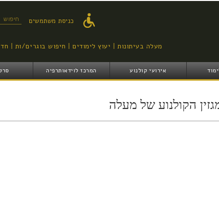
דילוג
לתוכן
טופס ח
כניסת משתמשים
העיקרי
מעלה בעיתונות
יעוץ לימודים
חיפוש בוגרים/ות
חדש
ימוד
אירועי קולנוע
המרכז לוידאותרפיה
סרט
גזין הקולנוע של מעלה