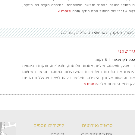
ת חתולו החולה במחיר חופשה משפחתית, בחירתה תעלה לה ביוקר,
ראה שזכרו של החתול המת רודף אותה.
more >
בימוי
הפקה
תסריטאות
צילום
עריכה
גיד שאני
202
דקומנטרי
|
8
רך צבע, מצלמה, מילים, אמנות, חלומות, ופנטזיות, חוקרת הבימאית
היוצרת את הפינות המפחידות והמערערות במוחנו. וכיצד חשיפתם
אור והבאתם אל תוך היצירה, מאפשרת להם לצאת מהצללים ולהיות
לק מחיי היומיום שלנו.
more >
סרטים/אירועים
קישורים נוספים
אירועי קולנוע בארץ
דף הבית