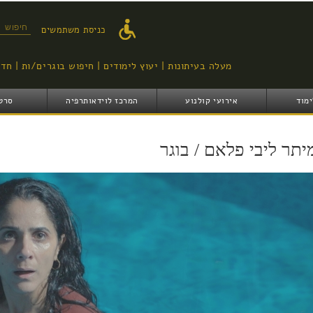
דילוג
לתוכן
טופס ח
כניסת משתמשים
העיקרי
מעלה בעיתונות
יעוץ לימודים
חיפוש בוגרים/ות
חדש
ימוד
אירועי קולנוע
המרכז לוידאותרפיה
סרט
יתר ליבי פלאם / בוגר