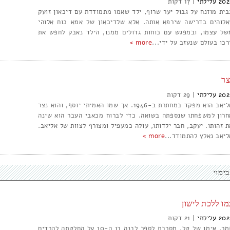
202
עלילתי
|
17
בית מוזנח על גבול יער שרוף, ילד שאמו מתמודדת עם דיכאון זועק
אלוהים בדרישה שירפא אותה. אלא שלדיכאון של אמא כוח אלוהי
של עצמו, ובמפגש עם כוחות גדולים ממנו, הילד נאבק לחפש את
רכו בעולם שנעזב על ידי...
more >
צר
202
עלילתי
|
29
אליאב הוא מפקד במחתרת ב-1946. אך שמו האמיתי יוסף, והוא נצר
חרון למשפחתו שנספתה בשואה. כדי לברוח מכאבי העבר הוא שינה
ת זהותו. יעקב, חבר ילדותו, עולה כמעפיל ומצורף לצוות של אליאב.
ליאב נאלץ להתמודד...
more >
בימוי
מו ללכת לישון
202
עלילתי
|
21
תמר, אימו של טל, מסרבת לספר לבנה בן ה-10 על החלטתה להרדים