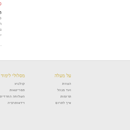
ס
3
כ
ה
ג
יס
על מעלה
מסלולי לימוד
הצוות
קולנוע
ועד מנהל
תסריטאות
תרומות
השלוחה החרדית
איך לתרום
וידאותרפיה