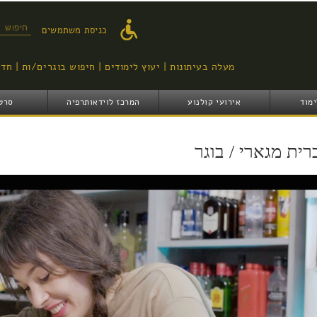
דילוג
לתוכן
טופס ח
כניסת משתמשים
העיקרי
מעלה בעיתונות
יעוץ לימודים
חיפוש בוגרים/ות
חדש
ימוד
אירועי קולנוע
המרכז לוידאותרפיה
סרט
רית מגארי / בוגר