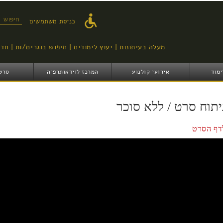
דילוג
לתוכן
טופס ח
כניסת משתמשים
העיקרי
מעלה בעיתונות
יעוץ לימודים
חיפוש בוגרים/ות
חדש
ימוד
אירועי קולנוע
המרכז לוידאותרפיה
סרט
יתוח סרט / ללא סוכר
דף הסרט