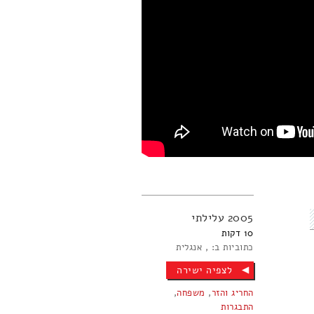
2005
עלילתי
10
כתוביות ב:
אנגלית
לצפיה ישירה
החריג והזר
,
משפחה
,
התבגרות