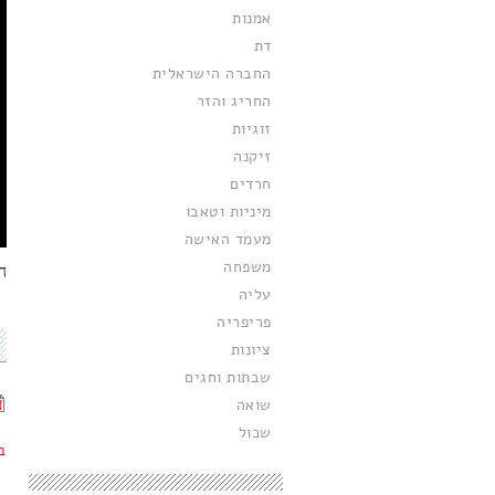
אמנות
דת
החברה הישראלית
החריג והזר
זוגיות
זיקנה
חרדים
מיניות וטאבו
מעמד האישה
משפחה
ה
עליה
פריפריה
ציונות
שבתות וחגים
שואה
שכול
ב