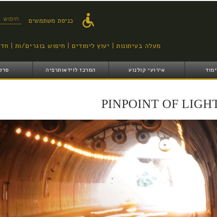
דילוג
לתוכן
טופס ח
כניסת משתמשים
העיקרי
מעלה בעיתונות
יעוץ לימודים
חיפוש בוגרים/ות
חדש
ימוד
אירועי קולנוע
המרכז לוידאותרפיה
סרט
PINPOINT OF LIGH