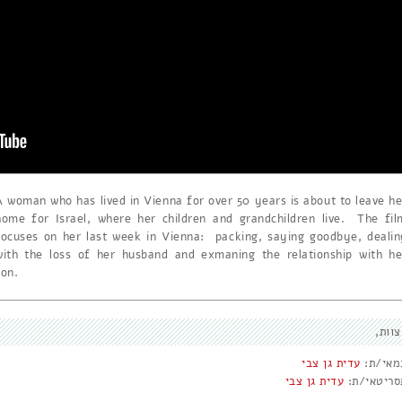
A woman who has lived in Vienna for over 50 years is about to leave he
home for Israel, where her children and grandchildren live. The fil
focuses on her last week in Vienna: packing, saying goodbye, dealin
with the loss of her husband and exmaning the relationship with he
son.
צוות
מאי/ת:
עדית גן צבי
סריטאי/ת:
עדית גן צבי