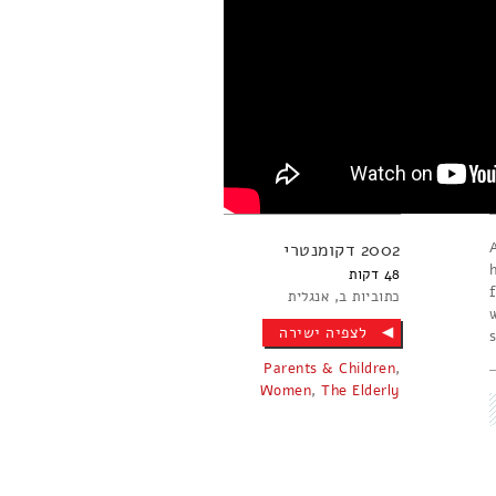
2002
דקומנטרי
48
כתוביות ב
אנגלית
לצפיה ישירה
Parents & Children
,
Women
,
The Elderly