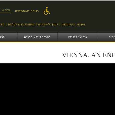
דילוג
לתוכן
טופס ח
כניסת משתמשים
העיקרי
מעלה בעיתונות
יעוץ לימודים
חיפוש בוגרים/ות
חדש
ימוד
אירועי קולנוע
המרכז לוידאותרפיה
סרט
VIENNA. AN EN
VIENNA AN E - וינה סוף