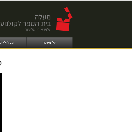
על מעלה
מסלולי ל
D
ND