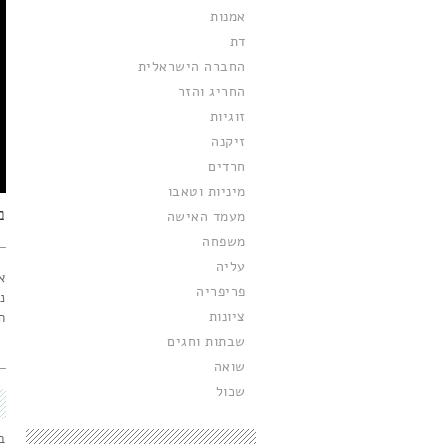
אמנות
דת
החברה הישראלית
החריג והזר
זוגיות
זיקנה
חרדים
מיניות וטאבו
ב
מעמד האישה
משפחה
עליה
א
פריפריה
נ
ציונות
ה
שבתות וחגים
שואה
שכול
ב