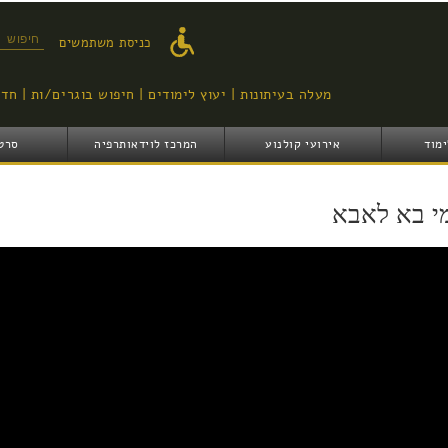
דילוג
לתוכן
טופס ח
כניסת משתמשים
העיקרי
מעלה בעיתונות
יעוץ לימודים
חיפוש בוגרים/ות
חדש
ימוד
אירועי קולנוע
המרכז לוידאותרפיה
סרט
י בא לאבא
mi ba leab