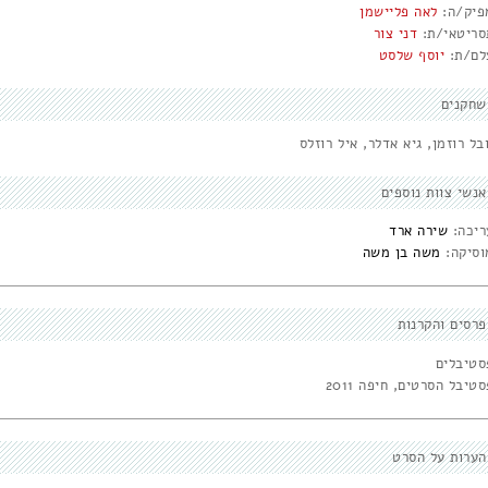
פיק/ה:
לאה פליישמן
סריטאי/ת:
דני צור
לם/ת:
יוסף שלסט
שחקנים
בל רוזמן, גיא אדלר, איל רוזלס
אנשי צוות נוספים
ריכה:
שירה ארד
וסיקה:
משה בן משה
פרסים והקרנות
סטיבלים
טיבל הסרטים, חיפה 2011
הערות על הסרט