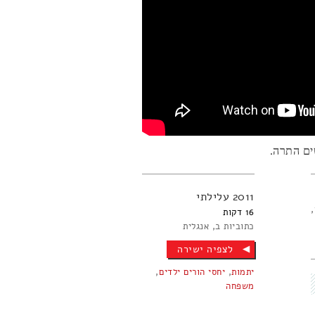
ים התרה.
2011
עלילתי
16
כתוביות ב
אנגלית
לצפיה ישירה
יתמות
,
יחסי הורים ילדים
,
משפחה