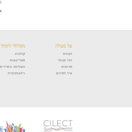
מ
w
על מעלה
מסלולי לימוד
הצוות
קולנוע
ועד מנהל
תסריטאות
תרומות
השלוחה החרדית
איך לתרום
וידאותרפיה