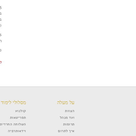
2015 – 
ב
בס
(ב
2016 -
רנ
כ
ל
על מעלה
מסלולי לימוד
הצוות
קולנוע
ועד מנהל
תסריטאות
תרומות
השלוחה החרדית
איך לתרום
וידאותרפיה