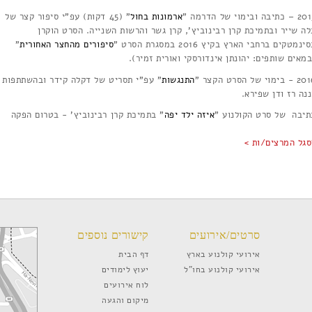
כתיבה ובימוי של הדרמה "
ארמונות בחול
" (45 דקות) עפ"י סיפור קצר של
לה שייר ובתמיכת קרן רבינוביץ', קרן גשר והרשות השנייה. הסרט הוקרן
ינמטקים ברחבי הארץ בקיץ 2016 במסגרת הסרט "
סיפורים מהחצר האחורית
"
מאים שותפים: יהונתן אינדורסקי ואורית זמיר).
 בימוי של הסרט הקצר "
התנגשות
" עפ"י תסריט של דקלה קידר ובהשתתפות
נה רז ודן שפירא.
תיבה של סרט הקולנוע "
איזה ילד יפה
" בתמיכת קרן רבינוביץ' - בטרום הפקה
סגל המרצים/ות >
סרטים/אירועים
קישורים נוספים
אירועי קולנוע בארץ
דף הבית
אירועי קולנוע בחו”ל
יעוץ לימודים
לוח אירועים
מיקום והגעה