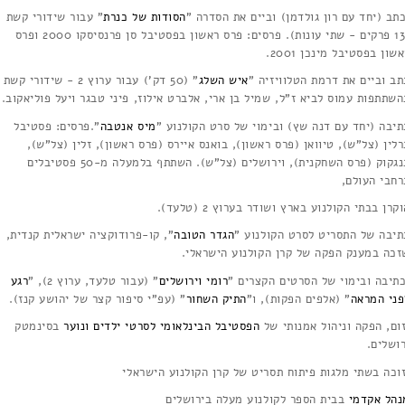
תב (יחד עם רון גולדמן) וביים את הסדרה "
הסודות של כנרת
" עבור שידורי קשת
(13 פרקים - שתי עונות). פרסים: פרס ראשון בפסטיבל סן פרנסיסקו 2000 ופרס
שון בפסטיבל מינכן 2001.
תב וביים את דרמת הטלוויזיה "
איש השלג
" (50 דק') עבור ערוץ 2 - שידורי קשת
השתתפות עמוס לביא ז"ל, שמיל בן ארי, אלברט אילוז, פיני טבגר ויעל פוליאקוב.
תיבה (יחד עם דנה שץ) ובימוי של סרט הקולנוע "
מיס אנטבה
".פרסים: פסטיבל
לין (צל"ש), טיוואן (פרס ראשון), בואנס איירס (פרס ראשון), זלין (צל"ש),
בנגקוק (פרס השחקנית), וירושלים (צל"ש). השתתף בלמעלה מ-50 פסטיבלים
רחבי העולם,
קרן בבתי הקולנוע בארץ ושודר בערוץ 2 (טלעד).
תיבה של התסריט לסרט הקולנוע "
הגדר הטובה
", קו-פרודוקציה ישראלית קנדית,
זכה במענק הפקה של קרן הקולנוע הישראלי.
תיבה ובימוי של הסרטים הקצרים "
רומי וירושלים
" (עבור טלעד, ערוץ 2), "
רגע
פני המראה
" (אלפים הפקות), ו"
התיק השחור
" (עפ"י סיפור קצר של יהושע קנז).
זום, הפקה וניהול אמנותי של
הפסטיבל הבינלאומי לסרטי ילדים ונוער
בסינמטק
רושלים.
וכה בשתי מלגות פיתוח תסריט של קרן הקולנוע הישראלי
נהל אקדמי
בבית הספר לקולנוע מעלה בירושלים