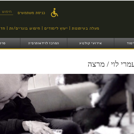
דילוג
לתוכן
טופס ח
כניסת משתמשים
העיקרי
מעלה בעיתונות
יעוץ לימודים
חיפוש בוגרים/ות
חדש
ימוד
אירועי קולנוע
המרכז לוידאותרפיה
סרט
מרי לוי / מרצה