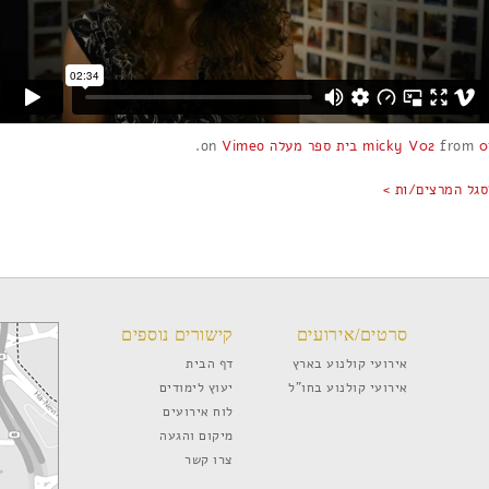
07 mick
from
בית ספר מעלה
on
Vimeo
.
סגל המרצים/ות >
סרטים/אירועים
קישורים נוספים
אירועי קולנוע בארץ
דף הבית
אירועי קולנוע בחו”ל
יעוץ לימודים
לוח אירועים
מיקום והגעה
צרו קשר