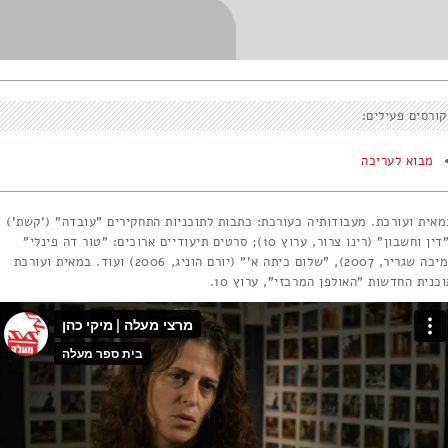
קורסים פעילים:
מבוא לעריכה
מאית ועורכת. מעבודותיה כעורכת: כתבות לתוכניות התחקירים "עובדה" ('קשת')
ו"דין וחשבון" (רינו צרור, ערוץ 10); סרטים תיעודיים ארוכים: "טור דה פינלי"
(מיכה שגריר, 2007), "שלום כיתה א'" (יורם הוניג, 2006) ועוד. במאית ועורכת
כנית החדשות "האולפן המרכזי", ערוץ 10.