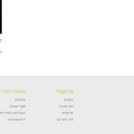
y V02
ל
על מעלה
מסלולי לימוד
הצוות
קולנוע
ועד מנהל
תסריטאות
תרומות
השלוחה החרדית
איך לתרום
וידאותרפיה