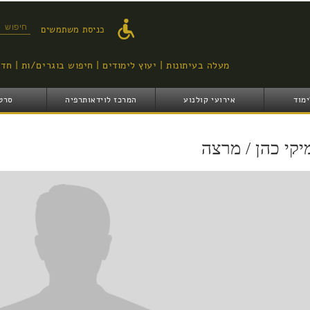
דילוג
לתוכן
טופס ח
כניסת משתמשים
העיקרי
מעלה בעיתונות
יעוץ לימודים
חיפוש בוגרים/ות
חדש
ימוד
אירועי קולנוע
המרכז לוידאותרפיה
סרט
יקי כהן / מרצה