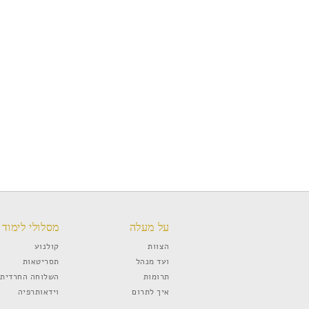
על מעלה
מסלולי לימוד
הצוות
קולנוע
ועד מנהל
תסריטאות
תרומות
השלוחה החרדית
איך לתרום
וידאותרפיה