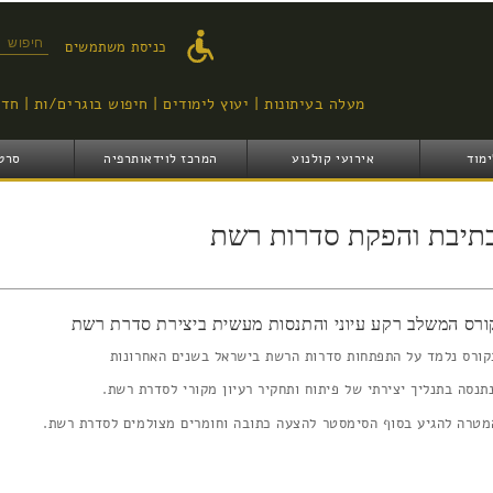
דילוג
לתוכן
טופס ח
כניסת משתמשים
העיקרי
מעלה בעיתונות
יעוץ לימודים
חיפוש בוגרים/ות
חדש
ימוד
אירועי קולנוע
המרכז לוידאותרפיה
סרט
תיבת והפקת סדרות רשת
ורס המשלב רקע עיוני והתנסות מעשית ביצירת סדרת רשת
קורס נלמד על התפתחות סדרות הרשת בישראל בשנים האחרונות
נתנסה בתנליך יצירתי של פיתוח ותחקיר רעיון מקורי לסדרת רשת.
מטרה להגיע בסוף הסימסטר להצעה כתובה וחומרים מצולמים לסדרת רשת.