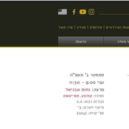
יפוש
ות ואירועים
תרומות
מגזין
צרו קשר
י מעלה
הרשמה
סמסטר
ב'
תשפ"ה
שני 9:00 - 11:30
מרצה:
נחום אבניאל
מסלול:
קולנוע
,
תסריטאות
נקודות זכות:
2.0
מיועד לשנים:
ב'
מס' קורס:
30242