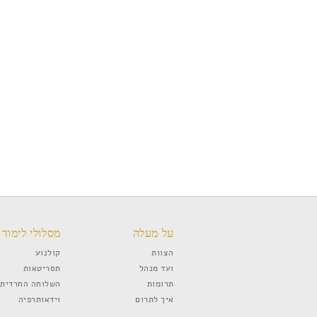
על מעלה
מסלולי לימוד
הצוות
קולנוע
ועד מנהל
תסריטאות
תרומות
השלוחה החרדית
איך לתרום
וידאותרפיה