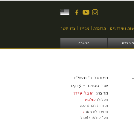
יפוש
ות ואירועים
תרומות
מגזין
צרו קשר
י מעלה
הרשמה
סמסטר
ב'
תשפ"ו
שני 12:00 - 14:15
מרצה:
הובל עידן
מסלול:
קולנוע
נקודות זכות:
2.0
מיועד לשנים:
ג'
מס' קורס:
31967