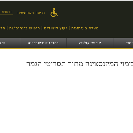
דילוג
לתוכן
טופס ח
כניסת משתמשים
העיקרי
מעלה בעיתונות
יעוץ לימודים
חיפוש בוגרים/ות
חדש
ימוד
אירועי קולנוע
המרכז לוידאותרפיה
סרט
ימוי המיזנסצינה מתוך תסריטי הגמר