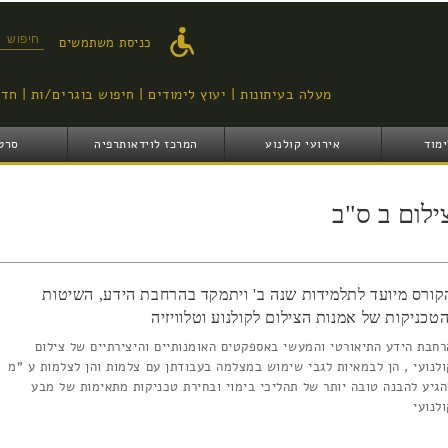
דילוג
לתוכן
טופס ח
כניסת משתמשים
העיקרי
מעלה בעיתונות
יעוץ לימודים
חיפוש בוגרים/ות
חדש
ימוד
אירועי קולנוע
המרכז לוידאותרפיה
סרט
ילום ב ס"ב
קורס מיועד לתלמידות שנה ב' ויתמקד בהרחבת הידע, השיטות
הטכניקות של אמנות הצילום לקולנוע וטלוויזיה
רחבת הידע התיאורטי והמעשי באספקטים האומנותיים והיצירתיים של צילום
ולנועי , הן לבמאיות לגבי שימוש במצלמה בעבודתן עם צלמות והן לצלמות ע "מ
הגיע להבנה טובה יותר של תהליכי בימוי ובחירת טכניקות מתאימות של מבע
ולנועי