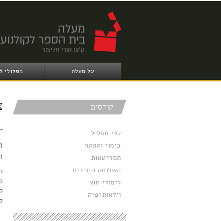
על מעלה
מסלולי ל
צ
קורסים
לפי מסלול
בימוי והפקה
ה
ו
תסריטאות
השלוחה החרדית
ה
ק
לימודי חוץ
ל
וידאותרפיה
ק