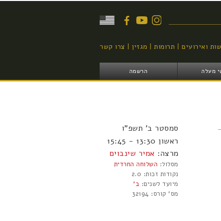
יפוש
ות ואירועים
תרומות
מגזין
צרו קשר
י מעלה
הרשמה
סמסטר
ב'
תשפ"ו
ראשון 13:30 - 15:45
מרצה:
אמיר שינבוים
מסלול:
השלוחה החרדית
נקודות זכות:
2.0
מיועד לשנים:
ב'
מס' קורס:
32194