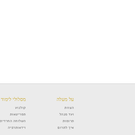
על מעלה
מסלולי לימוד
הצוות
קולנוע
ועד מנהל
תסריטאות
תרומות
השלוחה החרדית
איך לתרום
וידאותרפיה