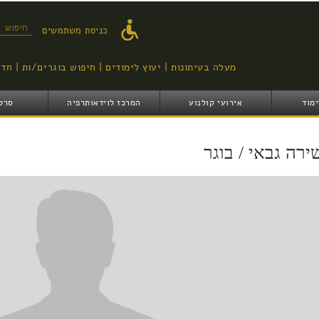
דילוג
לתוכן
טופס ח
כניסת משתמשים
העיקרי
מעלה בעיתונות
יעוץ לימודים
חיפוש בוגרים/ות
חדש
ימוד
אירועי קולנוע
המרכז לוידאותרפיה
סרט
ירה גבאי / בוגר