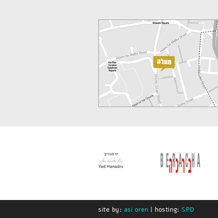
site by:
asi oren
| hosting:
SPD