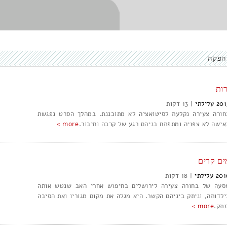
הפקה
רות
201
עלילתי
|
13
חורה צעירה נקלעת לסיטואציה לא מתוכננת. במהלך הסרט נפגשת
אישה לא צפויה ומתפתח בניהם רגע של קרבה וחיבור.
more >
ים קרים
201
עלילתי
|
18
סעה של בחורה צעירה לירושלים בחיפוש אחרי האב שנטש אותה
ילדותה, וניתק ביניהם הקשר. היא מגלה את מקום מגוריו ואת הסיבה
נתק.
more >