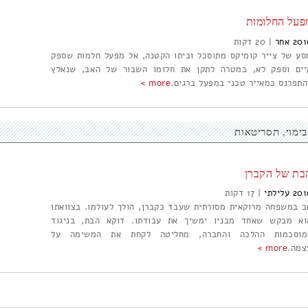
פעל החלומות
201
אחר
|
20
סע של צייר קומיקס מתוסכל וביתו הקטנה, אל מפעל חלמות שספק
יים וספק לא, במטרה לתקן את חלומו השבור של האב, שנאלץ
התפרנס כמאייר טכני במפעל ברגים.
more >
בימוי
תסריטאות
בת של הקברן
201
עלילתי
|
17
ב במשפחה מרוקאית מסורתית שעבד כקברן, הולך לעולמו. בצוואתו
וא מבקש שאחד מבניו ימשיך את עבודתו. דוקא הבת, בניגוד
מוסכמות ההלכה והחברה, מחליטה לקחת את המשימה על
צמה.
more >