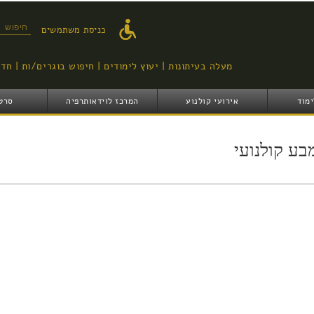
דילוג
לתוכן
טופס ח
כניסת משתמשים
העיקרי
מעלה בעיתונות
יעוץ לימודים
חיפוש בוגרים/ות
חדש
ימוד
אירועי קולנוע
המרכז לוידאותרפיה
סרט
בע קולנועי