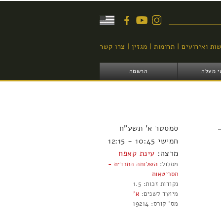
יפוש
ות ואירועים
תרומות
מגזין
צרו קשר
י מעלה
הרשמה
סמסטר
א'
תשע"ח
חמישי 10:45 - 12:15
מרצה:
עינת קאפח
מסלול:
השלוחה החרדית -
תסריטאות
נקודות זכות:
1.5
מיועד לשנים:
א'
מס' קורס:
19214