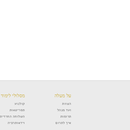
על מעלה
מסלולי לימוד
הצוות
קולנוע
ועד מנהל
תסריטאות
תרומות
השלוחה החרדית
איך לתרום
וידאותרפיה