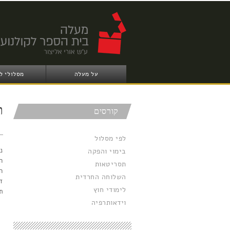
על מעלה
מסלולי ל
ת
קורסים
לפי מסלול
נ
בימוי והפקה
ה
תסריטאות
ה
השלוחה החרדית
ד
לימודי חוץ
ת
וידאותרפיה