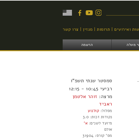
יפוש
ות ואירועים
תרומות
מגזין
צרו קשר
י מעלה
הרשמה
סמסטר
שנתי
תשפ"ו
רביעי 10:45 - 12:15
מרצה:
זוהר אלטמן
ראביד
מסלול:
קולנוע
נקודות זכות:
3.0
מיועד לשנים:
א'
אולם
מס' קורס:
31904