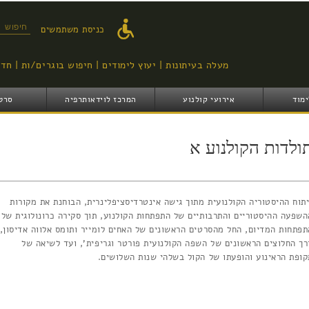
דילוג
לתוכן
טופס ח
כניסת משתמשים
העיקרי
מעלה בעיתונות
יעוץ לימודים
חיפוש בוגרים/ות
חדש
ימוד
אירועי קולנוע
המרכז לוידאותרפיה
סרט
ולדות הקולנוע א
יתוח ההיסטוריה הקולנועית מתוך גישה אינטרדיסציפלינרית, הבוחנת את מקורות
השפעה ההיסטוריים והתרבותיים של התפתחות הקולנוע, תוך סקירה כרונולוגית של
תפתחות המדיום, החל מהסרטים הראשונים של האחים לומייר ותומס אלווה אדיסון,
רך החלוצים הראשונים של השפה הקולנועית פורטר וגריפית', ועד לשיאה של
קופת הראינוע והופעתו של הקול בשלהי שנות השלושים.