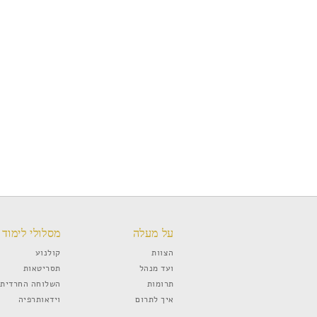
על מעלה
מסלולי לימוד
הצוות
קולנוע
ועד מנהל
תסריטאות
תרומות
השלוחה החרדית
איך לתרום
וידאותרפיה