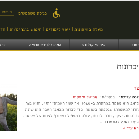
דילוג
לתוכן
טופס ח
כניסת משתמשים
העיקרי
מעלה בעיתונות
יעוץ לימודים
חיפוש בוגרים/ות
חדש
ימוד
אירועי קולנוע
המרכז לוידאותרפיה
סרט
יכרונות
צר
202
עלילתי
|
במאי/ת:
אביטל סימקיס
אליאב הוא מפקד במחתרת ב-1946. אך שמו האמיתי יוסף, והוא נצר
חרון למשפחתו שנספתה בשואה. כדי לברוח מכאבי העבר הוא שינה
ת זהותו. יעקב, חבר ילדותו, עולה כמעפיל ומצורף לצוות של אליאב.
ליאב נאלץ להתמודד...
רא עוד >