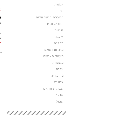
אמנות
ע
דת
החברה הישראלית
5
ב
החריג והזר
ו
זוגיות
א
זיקנה
אב
חרדים
ק
מיניות וטאבו
מעמד האישה
משפחה
עליה
פריפריה
ציונות
שבתות וחגים
שואה
שכול