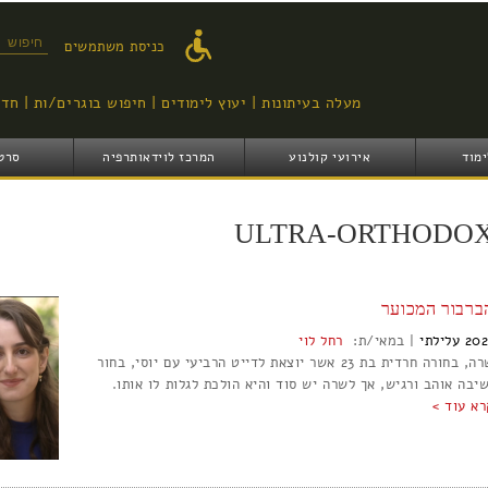
דילוג
לתוכן
טופס ח
כניסת משתמשים
העיקרי
מעלה בעיתונות
יעוץ לימודים
חיפוש בוגרים/ות
חדש
ימוד
אירועי קולנוע
המרכז לוידאותרפיה
סרט
ULTRA-ORTHODO
ברבור המכוער
202
עלילתי
|
במאי/ת:
רחל לוי
שרה, בחורה חרדית בת 23 אשר יוצאת לדייט הרביעי עם יוסי, בחור
שיבה אוהב ורגיש, אך לשרה יש סוד והיא הולכת לגלות לו אותו.
רא עוד >