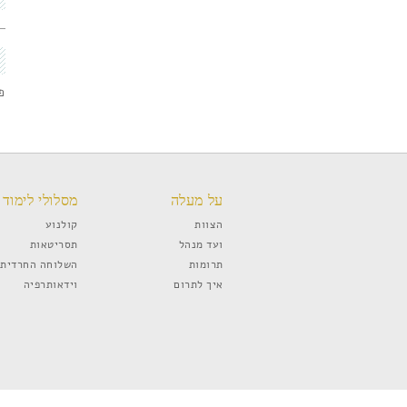
פס
על מעלה
מסלולי לימוד
הצוות
קולנוע
ועד מנהל
תסריטאות
תרומות
השלוחה החרדית
איך לתרום
וידאותרפיה