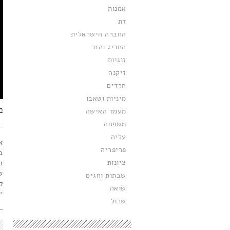
אמנות
דת
החברה הישראלית
החריג והזר
זוגיות
זיקנה
חרדים
מיניות וטאבו
ב
מעמד האישה
משפחה
עליה
פריפריה
ב
ציונות
כ
ש
שבתות וחגים
ל
שואה
י
שכול