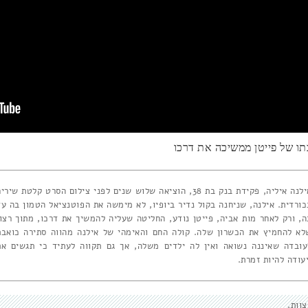
תו של פייטן ממשיכה את דרכו
אילנה איליה, פקידת בנק בת 38, הוציאה שלוש שנים לפני צילום הסרט קלטת שירי
כורדית. אילנה, שניחנה בקול נדיר ביופיו, לא מימשה את הפוטנציאל הטמון בה עד
ה, ורק לאחר מות אביה, פייטן נודע, החליטה שעליה להמשיך את דרכו, מתוך רצון
לא להחמיץ את הכשרון שלה. קולה החם והאימהי של אילנה מהווה סתירה כואבת
עובדה שאיננה נשואה ואין לה ילדים משלה, אך גם תקווה לעתיד כי תגשים את
יעודה להיות זמרת.
צוות