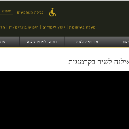
דילוג
לתוכן
טופס ח
כניסת משתמשים
העיקרי
מעלה בעיתונות
יעוץ לימודים
חיפוש בוגרים/ות
חדש
ימוד
אירועי קולנוע
המרכז לוידאותרפיה
סרט
ילנה לשיר בקרמנגית
ilana- lashir bekramnagh אילנה, לשיר בקרמנג'ית