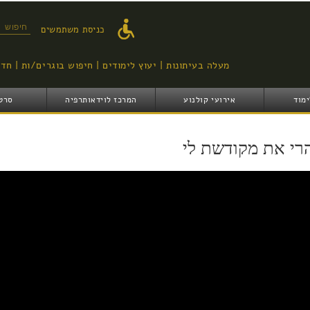
דילוג
לתוכן
טופס ח
כניסת משתמשים
העיקרי
מעלה בעיתונות
יעוץ לימודים
חיפוש בוגרים/ות
חדש
ימוד
אירועי קולנוע
המרכז לוידאותרפיה
סרט
רי את מקודשת לי
י את מקודשת לי I thee wed