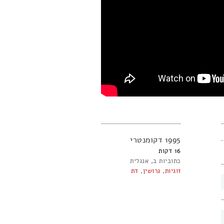
לא.
1995
דקומנטרי
16
כתוביות ב
אנגלית
זוגיות
,
גרושין
,
דת