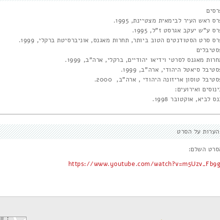
רסים
ס ראש העיר לבימאית מצטיינת, 1995.
ס ע"ש יעקב אגרסט ז"ל, 1995.
ס סרט הסטודנטים הטוב ביותר, תחרות מאגנס, אוניברסיטת ברקלי, 1999.
סטיבלים
רות מאגנס לסרטי וידיאו יהודיים, ברקלי, ארה"ב, 1999.
טיבל סיאטל היהודי, ארה"ב, 1999.
טיבל טוסון אריזונה היהודי , ארה"ב, 2000.
נוסים ואירועים:
ס לביא, אוקטובר 1998.
הערות על הסרט
סרט השלם:
https://www.youtube.com/watch?v=m5Uzv_Fb9g