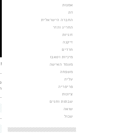
אמנות
דת
החברה הישראלית
החריג והזר
זוגיות
זיקנה
חרדים
מיניות וטאבו
ז
מעמד האישה
משפחה
עליה
פריפריה
ה
ציונות
שבתות וחגים
שואה
שכול