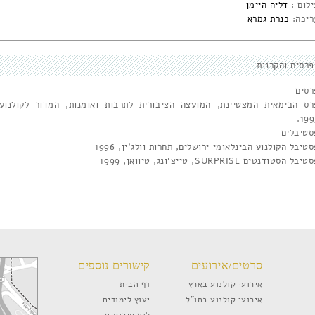
ילום :
דליה היימן
ריכה:
כנרת גמרא
פרסים והקרנות
רסים
רס הבימאית המצטיינת, המועצה הציבורית לתרבות ואומנות, המדור לקולנוע,
199
סטיבלים
טיבל הקולנוע הבינלאומי ירושלים, תחרות וולג'ין, 1996
יבל הסטודנטים SURPRISE, טייצ'ונג, טיוואן, 1999
סרטים/אירועים
קישורים נוספים
אירועי קולנוע בארץ
דף הבית
אירועי קולנוע בחו”ל
יעוץ לימודים
לוח אירועים