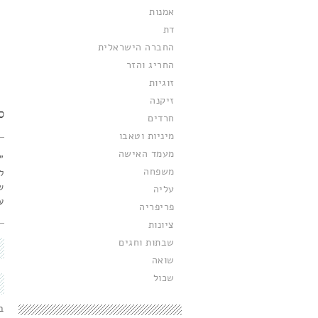
אמנות
דת
החברה הישראלית
החריג והזר
זוגיות
זיקנה
סי
חרדים
מיניות וטאבו
מעמד האישה
משפחה
ל
ש
עליה
ע
פריפריה
ציונות
שבתות וחגים
שואה
שכול
ב