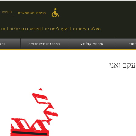
דילוג
לתוכן
טופס ח
כניסת משתמשים
העיקרי
מעלה בעיתונות
יעוץ לימודים
חיפוש בוגרים/ות
חדש
ימוד
אירועי קולנוע
המרכז לוידאותרפיה
סרט
עקב ואני