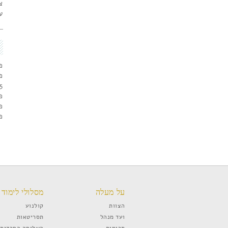
צ
ע
פ
פ
5.
פ
פס
פסט
על מעלה
מסלולי לימוד
הצוות
קולנוע
ועד מנהל
תסריטאות
תרומות
השלוחה החרדית