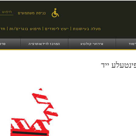
דילוג
לתוכן
טופס ח
כניסת משתמשים
העיקרי
מעלה בעיתונות
יעוץ לימודים
חיפוש בוגרים/ות
חדש
ימוד
אירועי קולנוע
המרכז לוידאותרפיה
סרט
ינטעלע ייד