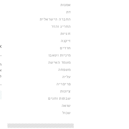
אמנות
דת
החברה הישראלית
החריג והזר
זוגיות
זיקנה
א
חרדים
מיניות וטאבו
מעמד האישה
ח
משפחה
א
מ
עליה
פריפריה
ציונות
שבתות וחגים
שואה
שכול