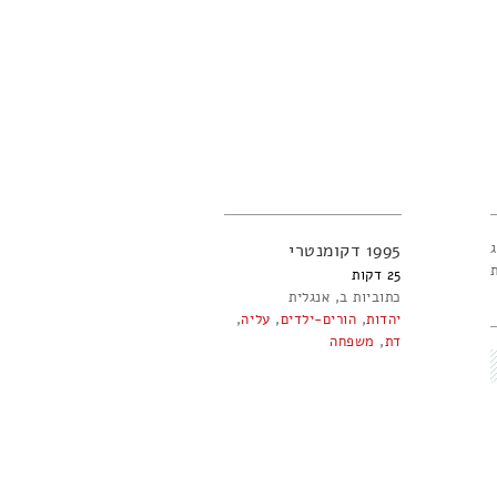
1995
דקומנטרי
25
כתוביות ב
אנגלית
יהדות
,
הורים-ילדים
,
עליה
,
דת
,
משפחה