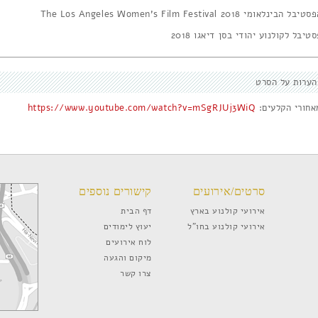
יבל הבינלאומי 2018 The Los Angeles Women's Film Festival
טיבל לקולנוע יהודי בסן דיאגו 2018
הערות על הסרט
אחורי הקלעים:
https://www.youtube.com/watch?v=mSgRJUj3WiQ
סרטים/אירועים
קישורים נוספים
אירועי קולנוע בארץ
דף הבית
אירועי קולנוע בחו”ל
יעוץ לימודים
לוח אירועים
מיקום והגעה
צרו קשר