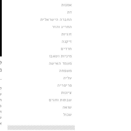
אמנות
דת
החברה הישראלית
החריג והזר
זוגיות
זיקנה
חרדים
מיניות וטאבו
ל
מעמד האישה
מ
משפחה
עליה
פריפריה
ל
ציונות
ש
שבתות וחגים
ה
מ
שואה
ו
שכול
ש
א