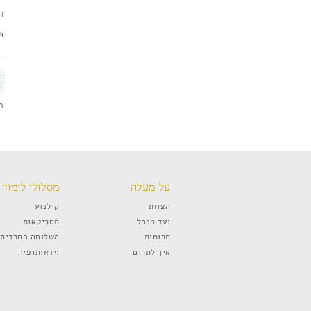
הפסט
פס
מ
על מעלה
מסלולי לימוד
הצוות
קולנוע
ועד מנהל
תסריטאות
תרומות
השלוחה החרדית
איך לתרום
וידאותרפיה