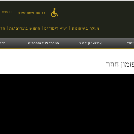
דילוג
לתוכן
טופס ח
כניסת משתמשים
העיקרי
מעלה בעיתונות
יעוץ לימודים
חיפוש בוגרים/ות
חדש
ימוד
אירועי קולנוע
המרכז לוידאותרפיה
סרט
זמון חוזר
pizmon chozer trailer2017 0