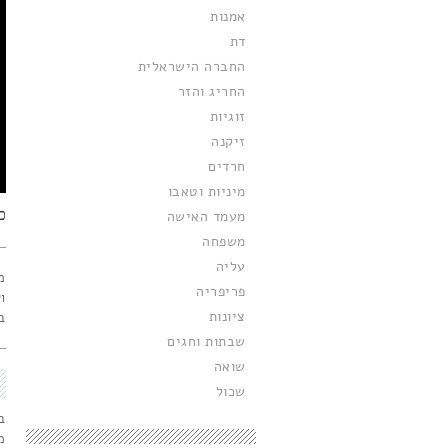
אמנות
דת
החברה הישראלית
החריג והזר
זוגיות
זיקנה
חרדים
מיניות וטאבו
כ
מעמד האישה
משפחה
עליה
מ
פריפריה
ו
ציונות
ב
שבתות וחגים
שואה
שכול
ב
מ