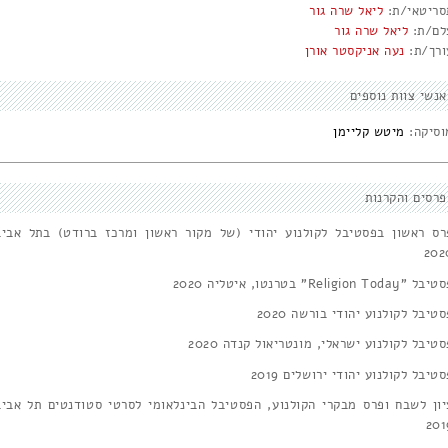
סריטאי/ת:
ליאל שרה גור
לם/ת:
ליאל שרה גור
ורך/ת:
נעה אניקסטר אורן
אנשי צוות נוספים
וסיקה:
מיטש קליימן
פרסים והקרנות
רס ראשון בפסטיבל לקולנוע יהודי (של מקור ראשון ומרכז ברודט) בתל אביב
202
ל "Religion Today" בטרנטו, איטליה 2020
טיבל לקולנוע יהודי בורשה 2020
טיבל לקולנוע ישראלי, מונטריאול קנדה 2020
טיבל לקולנוע יהודי ירושלים 2019
יון לשבח ופרס מבקרי הקולנוע, הפסטיבל הבינלאומי לסרטי סטודנטים תל אביב
201