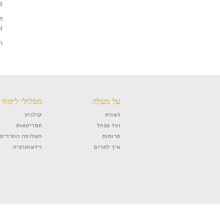
פר
l.
הפ
על מעלה
מסלולי לימוד
הצוות
קולנוע
ועד מנהל
תסריטאות
תרומות
השלוחה החרדית
איך לתרום
וידאותרפיה