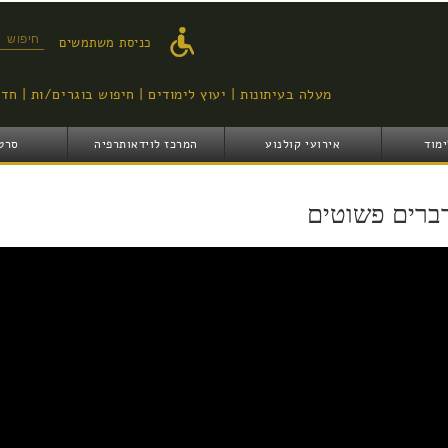
דילוג
לתוכן
טופס ח
כניסת משתמשים
העיקרי
מעלה בעיתונות
יעוץ לימודים
חיפוש בוגרים/ות
חדש
ימוד
אירועי קולנוע
המרכז לוידאותרפיה
סרט
ברים פשוטים