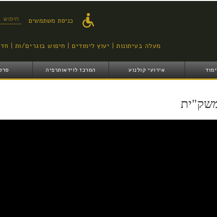
דילוג
לתוכן
טופס ח
כניסת משתמשים
העיקרי
מעלה בעיתונות
יעוץ לימודים
חיפוש בוגרים/ות
חדש
ימוד
אירועי קולנוע
המרכז לוידאותרפיה
סרט
שק"ית