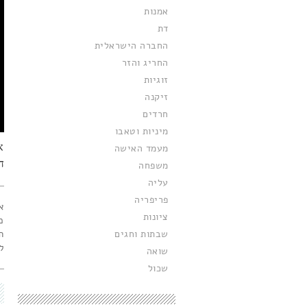
אמנות
דת
החברה הישראלית
החריג והזר
זוגיות
זיקנה
חרדים
מיניות וטאבו
א
מעמד האישה
ד
משפחה
עליה
פריפריה
א
ציונות
כ
שבתות וחגים
ה
ל
שואה
שכול