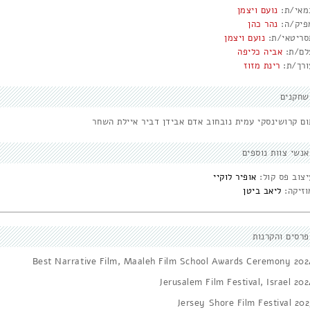
מאי/ת:
נועם ויצמן
פיק/ה:
נהר כהן
סריטאי/ת:
נועם ויצמן
לם/ת:
אביה כליפה
ורך/ת:
רינת מזוז
שחקנים
ום קרושינסקי עמית נובחוב אדם אבידן דביר איילת השחר
אנשי צוות נוספים
יצוב פס קול:
אופיר לוקיי
וזיקה:
ליאב ביטן
פרסים והקרנות
Best Narrative Film, Maaleh Film School Awards Ceremony 202
Jerusalem Film Festival, Israel 202
Jersey Shore Film Festival 202