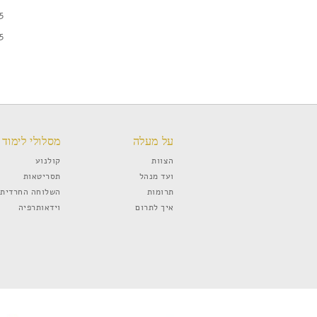
5
5
על מעלה
מסלולי לימוד
הצוות
קולנוע
ועד מנהל
תסריטאות
תרומות
השלוחה החרדית
איך לתרום
וידאותרפיה