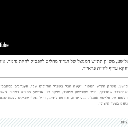
לישע, מש"ק הת"ש המנוצל של הגדוד מחליט להפסיק להיות נחמד. אירו
ווקא עדיף להיות פראייר.
לישע, מש"ק הת"ש המסור, יעשה הכל בשביל החיילים שלו. העניינים מסתבכים
שמתברר שמכלוף, חייל שאלישע שיחרר, שיקר לו. אלישע מחליט לשנות גישה.
חלטתו של אלישע מתגלה כבעייתית, וגורמת ליואב, חייל נוסף שביקש לצאת שבת,
נקוט בצעד קיצוני.
צוות