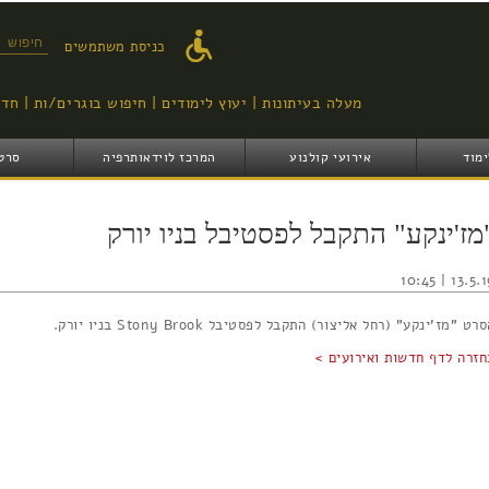
דילוג
לתוכן
טופס ח
כניסת משתמשים
העיקרי
מעלה בעיתונות
יעוץ לימודים
חיפוש בוגרים/ות
חדש
ימוד
אירועי קולנוע
המרכז לוידאותרפיה
סרט
מז'ינקע" התקבל לפסטיבל בניו יורק
13.5.19 | 10
רט "מז'ינקע" (רחל אליצור) התקבל לפסטיבל Stony Brook בניו יורק.
חזרה לדף חדשות ואירועים >