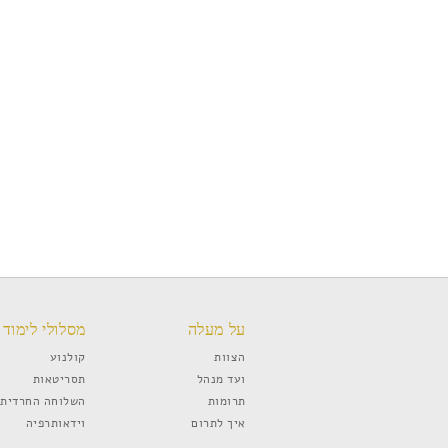
על מעלה
מסלולי לימוד
הצוות
קולנוע
ועד מנהל
תסריטאות
תרומות
השלוחה החרדית
איך לתרום
וידאותרפיה