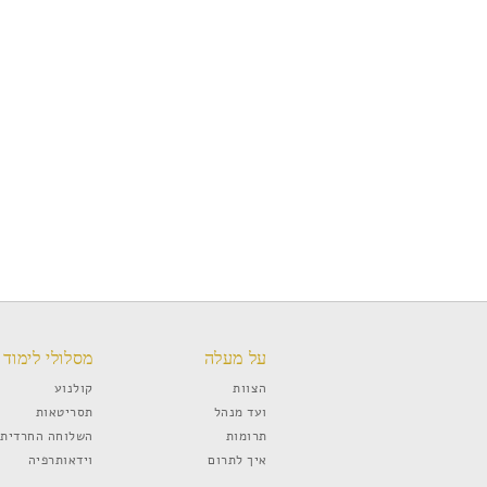
על מעלה
מסלולי לימוד
הצוות
קולנוע
ועד מנהל
תסריטאות
תרומות
השלוחה החרדית
איך לתרום
וידאותרפיה