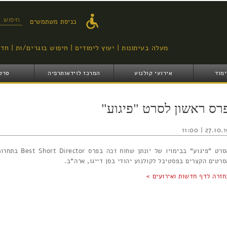
דילוג
לתוכן
טופס ח
כניסת משתמשים
העיקרי
מעלה בעיתונות
יעוץ לימודים
חיפוש בוגרים/ות
חדש
ימוד
אירועי קולנוע
המרכז לוידאותרפיה
סרט
רס ראשון לסרט "פיגוע"
27.10.19 | 11:
הסרט "פיגוע" בבימויו של יונתן שחוח זכה בפרס est Short Director
סרטים הקצרים בפסטיבל לקולנוע יהודי בסן דייגו, ארה"ב.
חזרה לדף חדשות ואירועים >